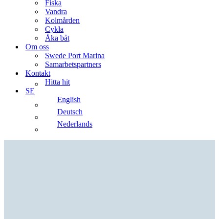
Fiska
Vandra
Kolmården
Cykla
Åka båt
Om oss
Swede Port Marina
Samarbetspartners
Kontakt
Hitta hit
SE
English
Deutsch
Nederlands