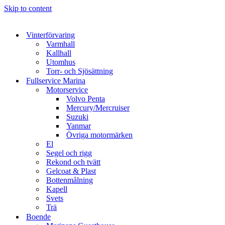
Skip to content
Vinterförvaring
Varmhall
Kallhall
Utomhus
Torr- och Sjösättning
Fullservice Marina
Motorservice
Volvo Penta
Mercury/Mercruiser
Suzuki
Yanmar
Övriga motormärken
El
Segel och rigg
Rekond och tvätt
Gelcoat & Plast
Bottenmålning
Kapell
Svets
Trä
Boende