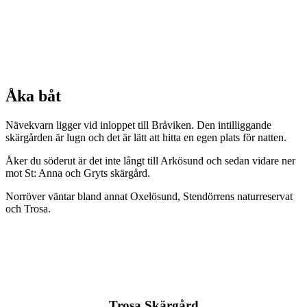
Åka båt
Nävekvarn ligger vid inloppet till Bråviken. Den intilliggande
skärgården är lugn och det är lätt att hitta en egen plats för natten.
Åker du söderut är det inte långt till Arkösund och sedan vidare ner
mot St: Anna och Gryts skärgård.
Norröver väntar bland annat Oxelösund, Stendörrens naturreservat
och Trosa.
Trosa Skärgård