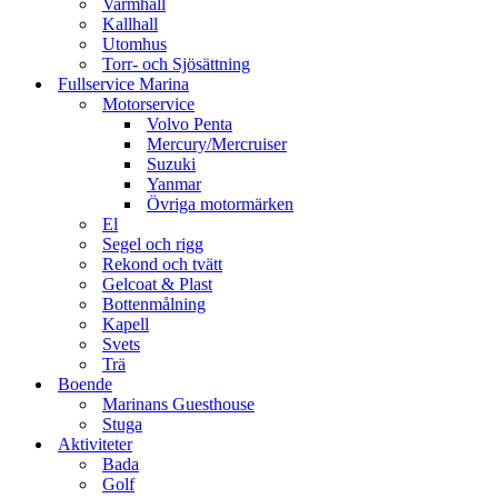
Varmhall
Kallhall
Utomhus
Torr- och Sjösättning
Fullservice Marina
Motorservice
Volvo Penta
Mercury/Mercruiser
Suzuki
Yanmar
Övriga motormärken
El
Segel och rigg
Rekond och tvätt
Gelcoat & Plast
Bottenmålning
Kapell
Svets
Trä
Boende
Marinans Guesthouse
Stuga
Aktiviteter
Bada
Golf