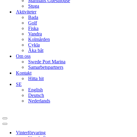
Marinans Guesthouse
Stuga
Aktiviteter
Bada
Golf
Fiska
Vandra
Kolmården
Cykla
Åka båt
Om oss
Swede Port Marina
Samarbetspartners
Kontakt
Hitta hit
SE
English
Deutsch
Nederlands
Navigation
Menu
Navigation
Menu
Vinterförvaring