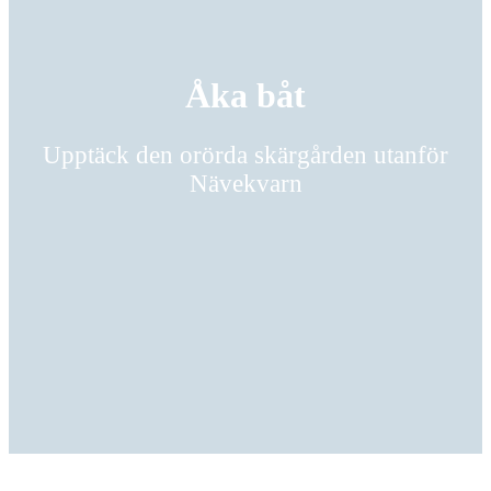
Åka båt
Upptäck den orörda skärgården utanför
Nävekvarn