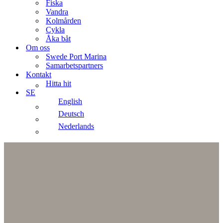
Fiska
Vandra
Kolmården
Cykla
Åka båt
Om oss
Swede Port Marina
Samarbetspartners
Kontakt
Hitta hit
SE
English
Deutsch
Nederlands