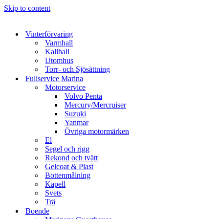
Skip to content
Vinterförvaring
Varmhall
Kallhall
Utomhus
Torr- och Sjösättning
Fullservice Marina
Motorservice
Volvo Penta
Mercury/Mercruiser
Suzuki
Yanmar
Övriga motormärken
El
Segel och rigg
Rekond och tvätt
Gelcoat & Plast
Bottenmålning
Kapell
Svets
Trä
Boende