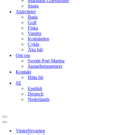
Marinans Guesthouse
Stuga
Aktiviteter
Bada
Golf
Fiska
Vandra
Kolmården
Cykla
Åka båt
Om oss
Swede Port Marina
Samarbetspartners
Kontakt
Hitta hit
SE
English
Deutsch
Nederlands
Navigation
Menu
Navigation
Menu
Vinterförvaring