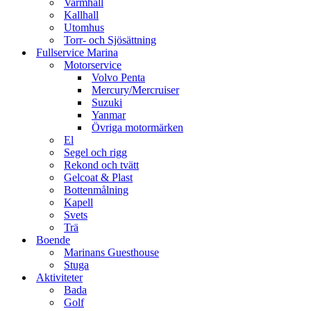
Varmhall
Kallhall
Utomhus
Torr- och Sjösättning
Fullservice Marina
Motorservice
Volvo Penta
Mercury/Mercruiser
Suzuki
Yanmar
Övriga motormärken
El
Segel och rigg
Rekond och tvätt
Gelcoat & Plast
Bottenmålning
Kapell
Svets
Trä
Boende
Marinans Guesthouse
Stuga
Aktiviteter
Bada
Golf