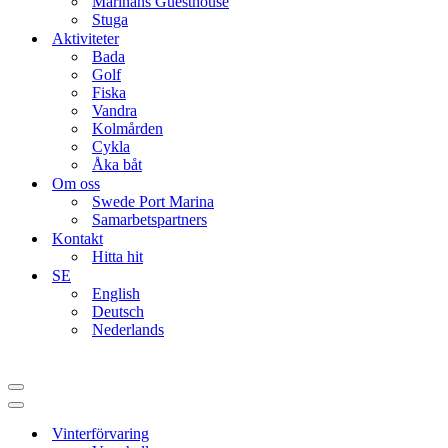
Marinans Guesthouse
Stuga
Aktiviteter
Bada
Golf
Fiska
Vandra
Kolmården
Cykla
Åka båt
Om oss
Swede Port Marina
Samarbetspartners
Kontakt
Hitta hit
SE
English
Deutsch
Nederlands
Navigation
Menu
Navigation
Menu
Vinterförvaring