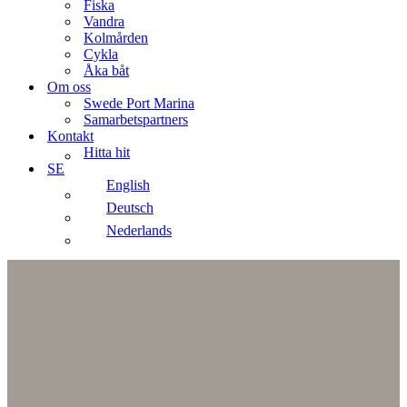
Fiska
Vandra
Kolmården
Cykla
Åka båt
Om oss
Swede Port Marina
Samarbetspartners
Kontakt
Hitta hit
SE
English
Deutsch
Nederlands