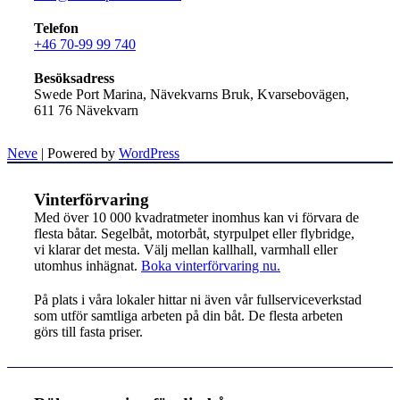
Telefon
+46 70-99 99 740
Besöksadress
Swede Port Marina, Nävekvarns Bruk, Kvarsebovägen,
611 76 Nävekvarn
Neve
| Powered by
WordPress
Vinterförvaring
Med över 10 000 kvadratmeter inomhus kan vi förvara de
flesta båtar. Segelbåt, motorbåt, styrpulpet eller flybridge,
vi klarar det mesta. Välj mellan kallhall, varmhall eller
utomhus inhägnat.
Boka vinterförvaring nu.
På plats i våra lokaler hittar ni även vår fullserviceverkstad
som utför samtliga arbeten på din båt. De flesta arbeten
görs till fasta priser.