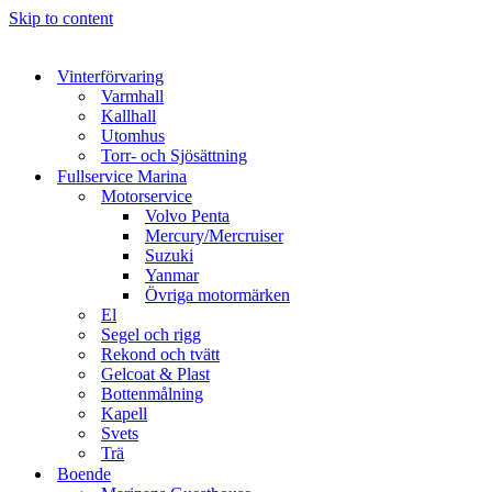
Skip to content
Vinterförvaring
Varmhall
Kallhall
Utomhus
Torr- och Sjösättning
Fullservice Marina
Motorservice
Volvo Penta
Mercury/Mercruiser
Suzuki
Yanmar
Övriga motormärken
El
Segel och rigg
Rekond och tvätt
Gelcoat & Plast
Bottenmålning
Kapell
Svets
Trä
Boende