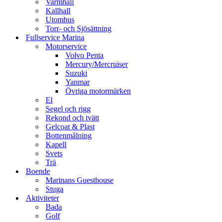
Varmhall
Kallhall
Utomhus
Torr- och Sjösättning
Fullservice Marina
Motorservice
Volvo Penta
Mercury/Mercruiser
Suzuki
Yanmar
Övriga motormärken
El
Segel och rigg
Rekond och tvätt
Gelcoat & Plast
Bottenmålning
Kapell
Svets
Trä
Boende
Marinans Guesthouse
Stuga
Aktiviteter
Bada
Golf