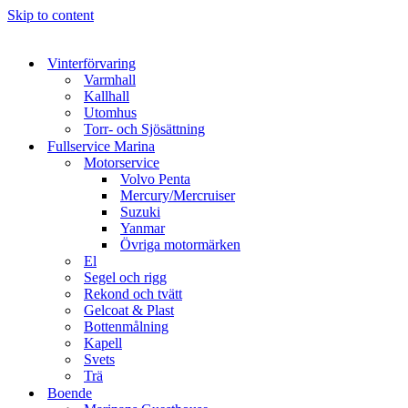
Skip to content
Vinterförvaring
Varmhall
Kallhall
Utomhus
Torr- och Sjösättning
Fullservice Marina
Motorservice
Volvo Penta
Mercury/Mercruiser
Suzuki
Yanmar
Övriga motormärken
El
Segel och rigg
Rekond och tvätt
Gelcoat & Plast
Bottenmålning
Kapell
Svets
Trä
Boende