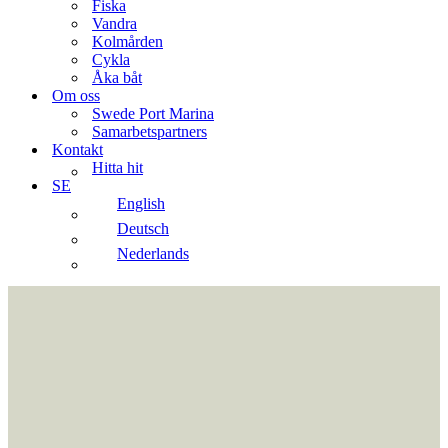
Fiska
Vandra
Kolmården
Cykla
Åka båt
Om oss
Swede Port Marina
Samarbetspartners
Kontakt
Hitta hit
SE
English
Deutsch
Nederlands