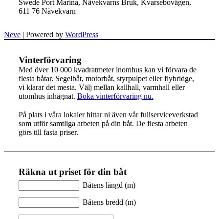
Swede Port Marina, Nävekvarns Bruk, Kvarsebovägen,
611 76 Nävekvarn
Neve
| Powered by
WordPress
Vinterförvaring
Med över 10 000 kvadratmeter inomhus kan vi förvara de
flesta båtar. Segelbåt, motorbåt, styrpulpet eller flybridge,
vi klarar det mesta. Välj mellan kallhall, varmhall eller
utomhus inhägnat.
Boka vinterförvaring nu.
På plats i våra lokaler hittar ni även vår fullserviceverkstad
som utför samtliga arbeten på din båt. De flesta arbeten
görs till fasta priser.
Räkna ut priset för din båt
Båtens längd (m)
Båtens bredd (m)