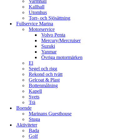
Varmhall
Kallhall
Utomhus
Torr- och Sjösättning
Fullservice Marina
Motorservice
Volvo Penta
Mercury/Mercruiser
Suzuki
Yanmar
Övriga motormärken
El
Segel och rigg
Rekond och tvätt
Gelcoat & Plast
Bottenmålning
Kapell
Svets
Trä
Boende
Marinans Guesthouse
Stuga
Aktiviteter
Bada
Golf