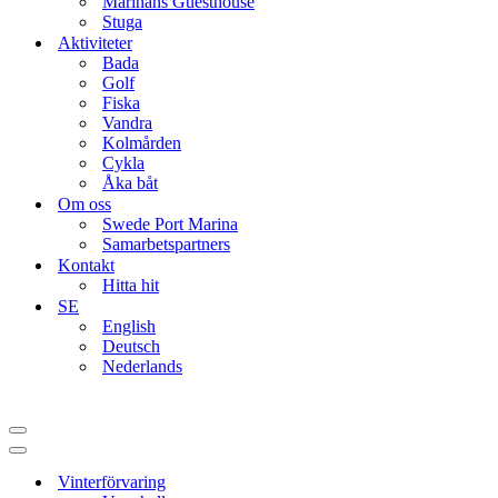
Marinans Guesthouse
Stuga
Aktiviteter
Bada
Golf
Fiska
Vandra
Kolmården
Cykla
Åka båt
Om oss
Swede Port Marina
Samarbetspartners
Kontakt
Hitta hit
SE
English
Deutsch
Nederlands
Navigation
Menu
Navigation
Menu
Vinterförvaring